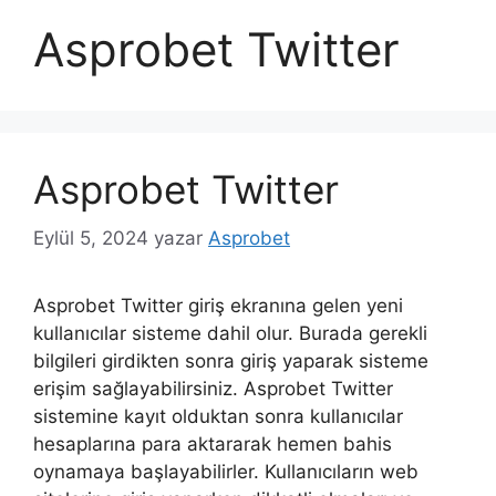
Asprobet Twitter
Asprobet Twitter
Eylül 5, 2024
yazar
Asprobet
Asprobet Twitter giriş ekranına gelen yeni
kullanıcılar sisteme dahil olur. Burada gerekli
bilgileri girdikten sonra giriş yaparak sisteme
erişim sağlayabilirsiniz. Asprobet Twitter
sistemine kayıt olduktan sonra kullanıcılar
hesaplarına para aktararak hemen bahis
oynamaya başlayabilirler. Kullanıcıların web