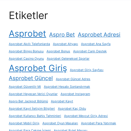
Etiketler
Asprobet
Aspro Bet
Asprobet Adresi
Asprobet Akıllı Telefonlarda
Asprobet Altyapı
Asprobet Ana Sayfa
Asprobet Bingo Bonusu
Asprobet Bonus
Asprobet Canlı Destek
Asprobet Casino Oyunu
Asprobet Geleneksel Sporlar
Asprobet Giriş
Asprobet Giriş Sayfası
Asprobet Güncel
Asprobet Güncel Adres
Asprobet Güvenilir Mi
Asprobet Hesabı Sonlandırmak
Asprobet Heyecan Verici Oyunlar
Asprobet Instagram
Aspro Bet Jackpot Bölümü
Asprobet Kayıt
Asprobet Kayıt İletişim Bilgileri
Asprobet Kaç Oldu
Asprobet Kullanıcı Bahis Tahminleri
Asprobet Mevcut Giriş Adresi
Asprobet Mobil Giriş
Asprobet Oyun Masaları
Asprobet Para Yatırmak
Asprobet Para Çekme İşlemi
Asprobet Rulet Masası