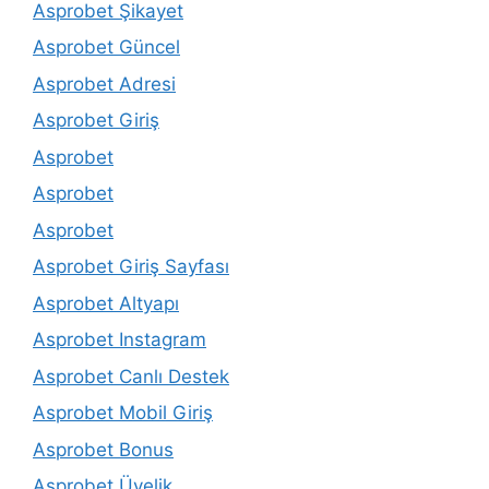
Asprobet Şikayet
Asprobet Güncel
Asprobet Adresi
Asprobet Giriş
Asprobet
Asprobet
Asprobet
Asprobet Giriş Sayfası
Asprobet Altyapı
Asprobet Instagram
Asprobet Canlı Destek
Asprobet Mobil Giriş
Asprobet Bonus
Asprobet Üyelik