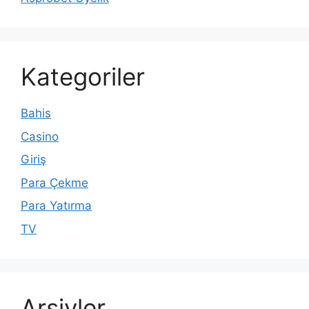
Kategoriler
Bahis
Casino
Giriş
Para Çekme
Para Yatırma
TV
Arşivler