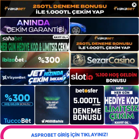
×
ASPROBET GİRİŞ İÇİN TIKLAYINIZ!