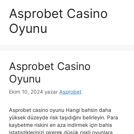
Asprobet Casino
Oyunu
Asprobet Casino
Oyunu
Ekim 10, 2024
yazar
Asprobet
Asprobet casino oyunu Hangi bahsin daha
yüksek düzeyde risk taşıdığını belirleyin. Para
kaybetme riskini en aza indirmek için bahis
istatistiklerinizi girerek düşük riskli oyunlara