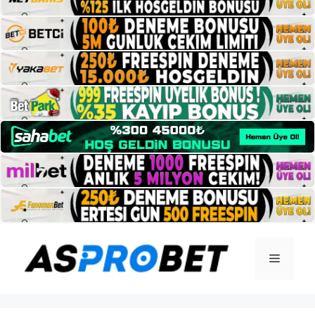
İçeriğe
atla
Menü