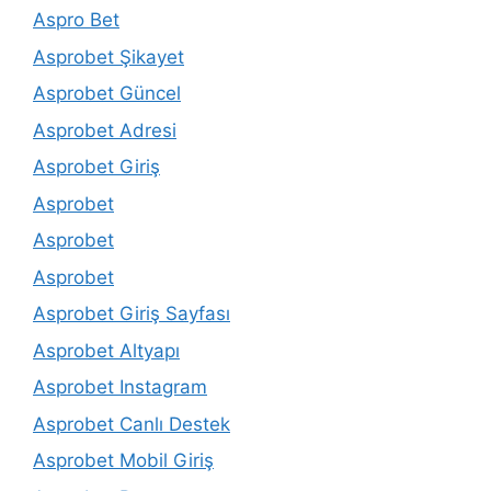
Aspro Bet
Asprobet Şikayet
Asprobet Güncel
Asprobet Adresi
Asprobet Giriş
Asprobet
Asprobet
Asprobet
Asprobet Giriş Sayfası
Asprobet Altyapı
Asprobet Instagram
Asprobet Canlı Destek
Asprobet Mobil Giriş