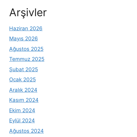
Arşivler
Haziran 2026
Mayıs 2026
Ağustos 2025
Temmuz 2025
Şubat 2025
Ocak 2025
Aralık 2024
Kasım 2024
Ekim 2024
Eylül 2024
Ağustos 2024