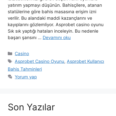
yatırım yapmayı düşünün. Bahisçilere, atanan
statülerine göre bahis masasına erişim izni
verilir. Bu alandaki maddi kazançlarını ve
kayıplarını gözlemliyor. Asprobet casino oyunu
Sık sık yaptığı hataları inceleyin. Bu nedenle
başarı şansını …
Devamını oku
Kategoriler
Casino
Etiketler
Asprobet Casino Oyunu
,
Asprobet Kullanıcı
Bahis Tahminleri
Yorum yap
Son Yazılar