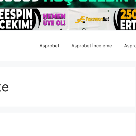
Asprobet
Asprobet İnceleme
Aspro
te