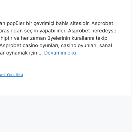
an popüler bir çevrimiçi bahis sitesidir. Asprobet
i arasından seçim yapabilirler. Asprobet neredeyse
iptir ve her zaman üyelerinin kurallarını takip
 Asprobet casino oyunları, casino oyunları, sanal
nlar oynamak için …
Devamını oku
et Yeni Site