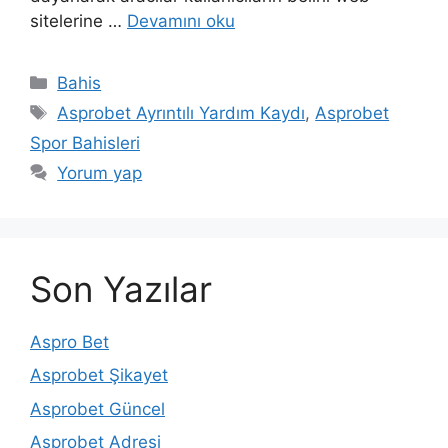
sitelerine …
Devamını oku
Kategoriler
Bahis
Etiketler
Asprobet Ayrıntılı Yardım Kaydı
,
Asprobet
Spor Bahisleri
Yorum yap
Son Yazılar
Aspro Bet
Asprobet Şikayet
Asprobet Güncel
Asprobet Adresi