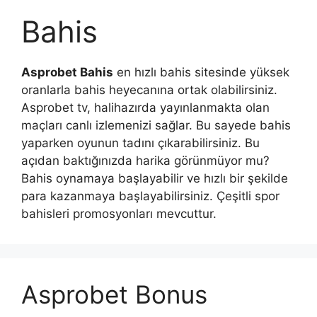
Bahis
Asprobet Bahis
en hızlı bahis sitesinde yüksek
oranlarla bahis heyecanına ortak olabilirsiniz.
Asprobet tv, halihazırda yayınlanmakta olan
maçları canlı izlemenizi sağlar. Bu sayede bahis
yaparken oyunun tadını çıkarabilirsiniz. Bu
açıdan baktığınızda harika görünmüyor mu?
Bahis oynamaya başlayabilir ve hızlı bir şekilde
para kazanmaya başlayabilirsiniz. Çeşitli spor
bahisleri promosyonları mevcuttur.
Asprobet Bonus