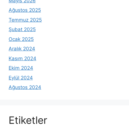
Mayıs 2026
Ağustos 2025
Temmuz 2025
Şubat 2025
Ocak 2025
Aralık 2024
Kasım 2024
Ekim 2024
Eylül 2024
Ağustos 2024
Etiketler