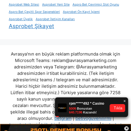
Asprobet Web Sitesi
Asprobet Yeni Site
Aspro Bet Çevrimiçi Slot Oyunu
Aspro Bet Çeşitli Spor Seçenekleri
Asprobet Ön Kayıt İşlemi
Asprobet Üyelik
Asprobet İletişim Kanalları
Asprobet Şikayet
Avrasya'nın en büyük reklam platformunda olmak için
Microsoft Teams:
reklam@avrasyamarketing.com
adresimizden veya Telegram: @Avrasyamarketing
adresimizden irtibat kurabilirsiniz. (Tek iletişim
adreslerimiz teams / telegram ve mail adresimizdir.
Harici hiçbir iletişim adresimiz bulunmamaktadır.
Lütfen itibar etmeyiniz.) Türkiye yasalarına göre 7258
sayılı kanun uyarınca yasa dışı bahis oynamanın
cezaları mevcuttur. Şu an bulunduğunuz site hiç bir
şekilde illegal bahis oyunları oynatmıyor ve oynamaya
aracı olmuyordur.
betgram
|
betivoguvenilirmi
|
keonbetsitesi
|
biibahis
|
napolyonbetadres
|
budvabet
×