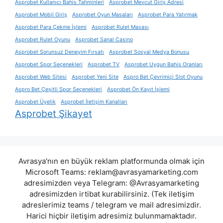
Asprobet Kullanıcı Bahis Tahminleri
Asprobet Mevcut Giriş Adresi
Asprobet Mobil Giriş
Asprobet Oyun Masaları
Asprobet Para Yatırmak
Asprobet Para Çekme İşlemi
Asprobet Rulet Masası
Asprobet Rulet Oyunu
Asprobet Sanal Casino
Asprobet Sorunsuz Deneyim Fırsatı
Asprobet Sosyal Medya Bonusu
Asprobet Spor Seçenekleri
Asprobet TV
Asprobet Uygun Bahis Oranları
Asprobet Web Sitesi
Asprobet Yeni Site
Aspro Bet Çevrimiçi Slot Oyunu
Aspro Bet Çeşitli Spor Seçenekleri
Asprobet Ön Kayıt İşlemi
Asprobet Üyelik
Asprobet İletişim Kanalları
Asprobet Şikayet
Avrasya'nın en büyük reklam platformunda olmak için
Microsoft Teams:
reklam@avrasyamarketing.com
adresimizden veya Telegram: @Avrasyamarketing
adresimizden irtibat kurabilirsiniz. (Tek iletişim
adreslerimiz teams / telegram ve mail adresimizdir.
Harici hiçbir iletişim adresimiz bulunmamaktadır.