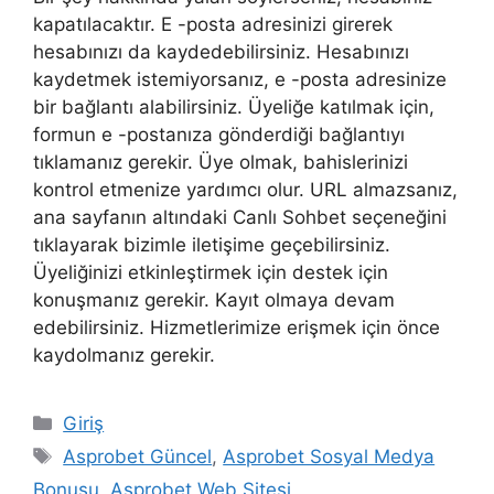
kapatılacaktır. E -posta adresinizi girerek
hesabınızı da kaydedebilirsiniz. Hesabınızı
kaydetmek istemiyorsanız, e -posta adresinize
bir bağlantı alabilirsiniz. Üyeliğe katılmak için,
formun e -postanıza gönderdiği bağlantıyı
tıklamanız gerekir. Üye olmak, bahislerinizi
kontrol etmenize yardımcı olur. URL almazsanız,
ana sayfanın altındaki Canlı Sohbet seçeneğini
tıklayarak bizimle iletişime geçebilirsiniz.
Üyeliğinizi etkinleştirmek için destek için
konuşmanız gerekir. Kayıt olmaya devam
edebilirsiniz. Hizmetlerimize erişmek için önce
kaydolmanız gerekir.
Kategoriler
Giriş
Etiketler
Asprobet Güncel
,
Asprobet Sosyal Medya
Bonusu
,
Asprobet Web Sitesi