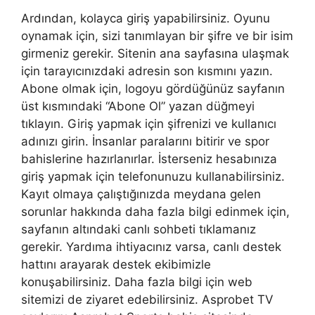
Ardından, kolayca giriş yapabilirsiniz. Oyunu
oynamak için, sizi tanımlayan bir şifre ve bir isim
girmeniz gerekir. Sitenin ana sayfasına ulaşmak
için tarayıcınızdaki adresin son kısmını yazın.
Abone olmak için, logoyu gördüğünüz sayfanın
üst kısmındaki “Abone Ol” yazan düğmeyi
tıklayın. Giriş yapmak için şifrenizi ve kullanıcı
adınızı girin. İnsanlar paralarını bitirir ve spor
bahislerine hazırlanırlar. İsterseniz hesabınıza
giriş yapmak için telefonunuzu kullanabilirsiniz.
Kayıt olmaya çalıştığınızda meydana gelen
sorunlar hakkında daha fazla bilgi edinmek için,
sayfanın altındaki canlı sohbeti tıklamanız
gerekir. Yardıma ihtiyacınız varsa, canlı destek
hattını arayarak destek ekibimizle
konuşabilirsiniz. Daha fazla bilgi için web
sitemizi de ziyaret edebilirsiniz. Asprobet TV