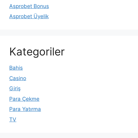
Asprobet Bonus
Asprobet Üyelik
Kategoriler
Bahis
Casino
Giriş
Para Çekme
Para Yatırma
TV