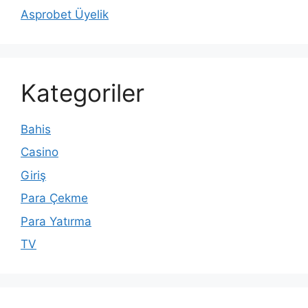
Asprobet Üyelik
Kategoriler
Bahis
Casino
Giriş
Para Çekme
Para Yatırma
TV