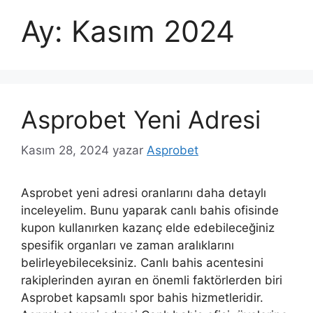
Ay:
Kasım 2024
Asprobet Yeni Adresi
Kasım 28, 2024
yazar
Asprobet
Asprobet yeni adresi oranlarını daha detaylı
inceleyelim. Bunu yaparak canlı bahis ofisinde
kupon kullanırken kazanç elde edebileceğiniz
spesifik organları ve zaman aralıklarını
belirleyebileceksiniz. Canlı bahis acentesini
rakiplerinden ayıran en önemli faktörlerden biri
Asprobet kapsamlı spor bahis hizmetleridir.