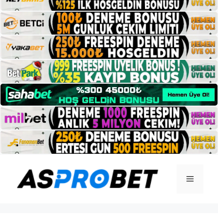
İçeriğe
atla
Menü