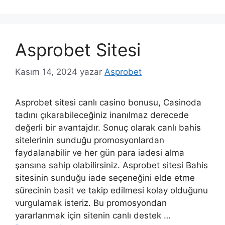
Asprobet Sitesi
Kasım 14, 2024
yazar
Asprobet
Asprobet sitesi canlı casino bonusu, Casinoda
tadını çıkarabileceğiniz inanılmaz derecede
değerli bir avantajdır. Sonuç olarak canlı bahis
sitelerinin sunduğu promosyonlardan
faydalanabilir ve her gün para iadesi alma
şansına sahip olabilirsiniz. Asprobet sitesi Bahis
sitesinin sunduğu iade seçeneğini elde etme
sürecinin basit ve takip edilmesi kolay olduğunu
vurgulamak isteriz. Bu promosyondan
yararlanmak için sitenin canlı destek …