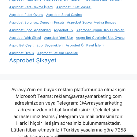
Asprobet Para Çekme İşlemi
Asprobet Rulet Masası
Asprobet Rulet Oyunu
Asprobet Sanal Casino
Asprobet Sorunsuz Deneyim Fırsatı
Asprobet Sosyal Medya Bonusu
Asprobet Spor Seçenekleri
Asprobet TV
Asprobet Uygun Bahis Oranları
Asprobet Web Sitesi
Asprobet Yeni Site
Aspro Bet Çevrimiçi Slot Oyunu
Aspro Bet Çeşitli Spor Seçenekleri
Asprobet Ön Kayıt İşlemi
Asprobet Üyelik
Asprobet İletişim Kanalları
Asprobet Şikayet
Avrasya'nın en büyük reklam platformunda olmak için
Microsoft Teams:
reklam@avrasyamarketing.com
adresimizden veya Telegram: @Avrasyamarketing
adresimizden irtibat kurabilirsiniz. (Tek iletişim
adreslerimiz teams / telegram ve mail adresimizdir.
Harici hiçbir iletişim adresimiz bulunmamaktadır.
Lütfen itibar etmeyiniz.) Türkiye yasalarına göre 7258
sayılı kanun uyarınca yasa dışı bahis oynamanın