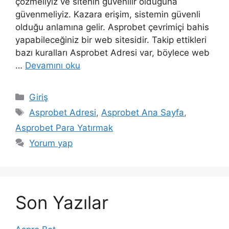
çözmeliyiz ve sitenin güvenilir olduğuna
güvenmeliyiz. Kazara erişim, sistemin güvenli
olduğu anlamına gelir. Asprobet çevrimiçi bahis
yapabileceğiniz bir web sitesidir. Takip ettikleri
bazı kuralları Asprobet Adresi var, böylece web
…
Devamını oku
Kategoriler
Giriş
Etiketler
Asprobet Adresi
,
Asprobet Ana Sayfa
,
Asprobet Para Yatırmak
Yorum yap
Son Yazılar