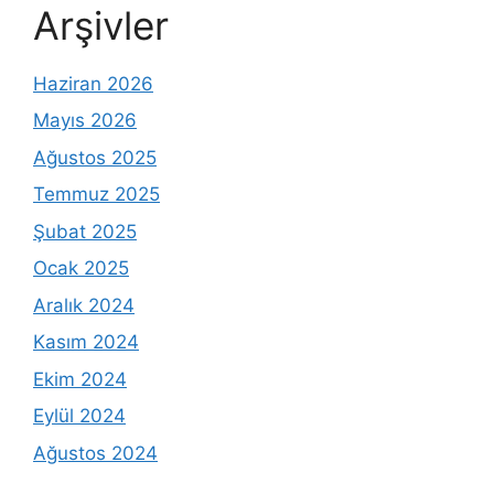
Arşivler
Haziran 2026
Mayıs 2026
Ağustos 2025
Temmuz 2025
Şubat 2025
Ocak 2025
Aralık 2024
Kasım 2024
Ekim 2024
Eylül 2024
Ağustos 2024