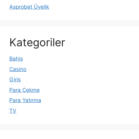
Asprobet Üyelik
Kategoriler
Bahis
Casino
Giriş
Para Çekme
Para Yatırma
TV