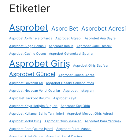
Etiketler
Asprobet
Aspro Bet
Asprobet Adresi
Asprobet Akıllı Telefonlarda
Asprobet Altyapı
Asprobet Ana Sayfa
Asprobet Bingo Bonusu
Asprobet Bonus
Asprobet Canlı Destek
Asprobet Casino Oyunu
Asprobet Geleneksel Sporlar
Asprobet Giriş
Asprobet Giriş Sayfası
Asprobet Güncel
Asprobet Güncel Adres
Asprobet Güvenilir Mi
Asprobet Hesabı Sonlandırmak
Asprobet Heyecan Verici Oyunlar
Asprobet Instagram
Aspro Bet Jackpot Bölümü
Asprobet Kayıt
Asprobet Kayıt İletişim Bilgileri
Asprobet Kaç Oldu
Asprobet Kullanıcı Bahis Tahminleri
Asprobet Mevcut Giriş Adresi
Asprobet Mobil Giriş
Asprobet Oyun Masaları
Asprobet Para Yatırmak
Asprobet Para Çekme İşlemi
Asprobet Rulet Masası
Asprobet Rulet Oyunu
Asprobet Sanal Casino