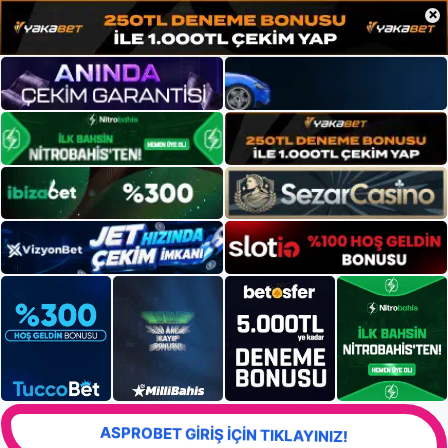
×
ASPROBET GİRİŞ İÇİN TIKLAYINIZ!