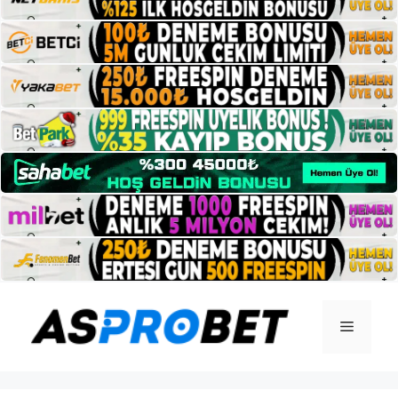
İçeriğe
atla
Menü