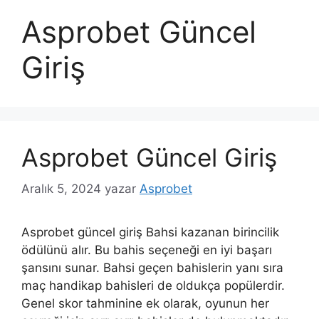
Asprobet Güncel
Giriş
Asprobet Güncel Giriş
Aralık 5, 2024
yazar
Asprobet
Asprobet güncel giriş Bahsi kazanan birincilik
ödülünü alır. Bu bahis seçeneği en iyi başarı
şansını sunar. Bahsi geçen bahislerin yanı sıra
maç handikap bahisleri de oldukça popülerdir.
Genel skor tahminine ek olarak, oyunun her